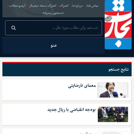
تماس باما
درباره ما
اشتراک
اشتراک نسخه دیجیتال
آرشیو مجلات
جستجوی پیشرفته
منو
نتایج جستجو
معمای نارضایتی
بودجه انقباضی با ریال جدید