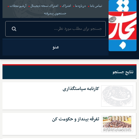
تماس باما
درباره ما
اشتراک
اشتراک نسخه دیجیتال
آرشیو مجلات
جستجوی پیشرفته
منو
نتایج جستجو
کارنامه سیاستگذاری
تفرقه بینداز و حکومت کن