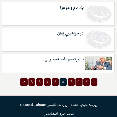
یک بام و دو هوا
در سراشیبیِ زمان
پان‌ترکیسم؛ قصیده ویرانی
۱۰
۹
۸
۷
۶
۵
۴
۳
۲
۱
روزنامه دنیای اقتصاد
روزنامه انگلیسی Financial Tribune
سایت خبری اقتصادنیوز