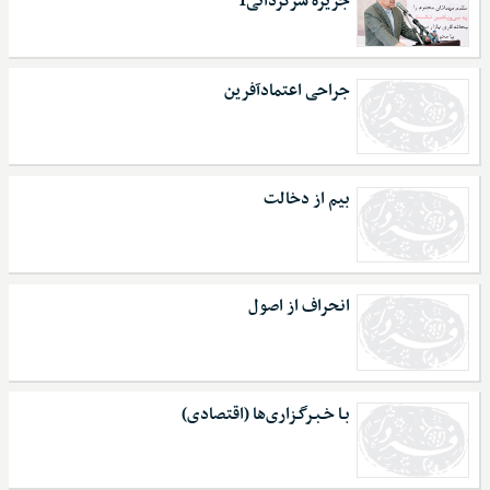
جزیره سرگردانی1
جراحی اعتمادآفرین
بیم از دخالت
انحراف از اصول
بـا خـبـرگـزاری‌ها (اقتصادی)