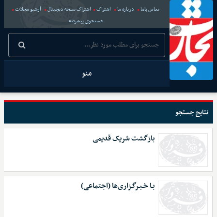
تماس باما
درباره ما
اشتراک
اشتراک نسخه دیجیتال
آرشیو مجلات
جستجوی پیشرفته
منو
نتایج جستجو
بازگشت شریک قدیمی
بـا خـبـرگـزاری‌ها (اجتماعی)