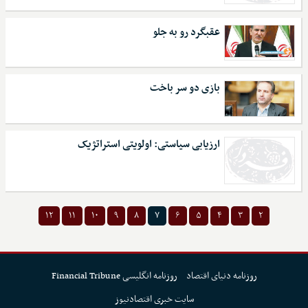
عقبگرد رو به جلو
بازی دو سر باخت
ارزیابی سیاستی: اولویتی استراتژیک
۱۲
۱۱
۱۰
۹
۸
۷
۶
۵
۴
۳
۲
روزنامه دنیای اقتصاد
روزنامه انگلیسی Financial Tribune
سایت خبری اقتصادنیوز