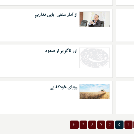
از آمار منفی ابایی نداریم
ارز ناگزیر از صعود
رویای خودکفایی
۱۰
۹
۸
۷
۶
۵
۴