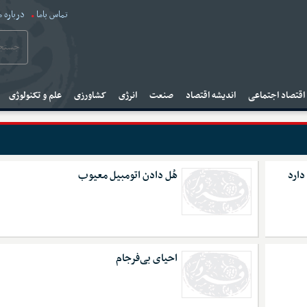
تماس باما
درباره م
قتصاد اجتماعی
اندیشه اقتصاد
صنعت
انرژی
کشاورزی
علم و تکنولوژی
دارد
هُل دادن اتومبیل معیوب
احیای بی‌فرجام