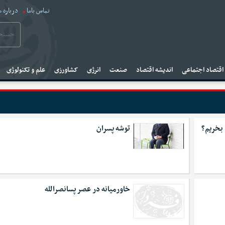
تماس باما
درباره م
قتصاد اجتماعی
اندیشه اقتصاد
صنعت
انرژی
کشاورزی
علم و تکنولوژی
 بخریم؟
توشه پسران
خاورمیانه در عصر پسانصرالله