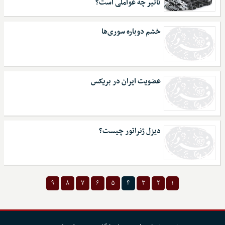
تاثیر چه عواملی است؟
خشم دوباره سوری‌ها
عضویت ایران در بریکس
دیزل ژنراتور چیست؟
۹
۸
۷
۶
۵
۴
۳
۲
۱