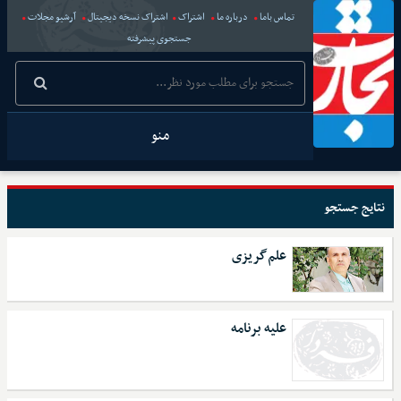
تماس باما
درباره ما
اشتراک
اشتراک نسخه دیجیتال
آرشیو مجلات
جستجوی پیشرفته
منو
نتایج جستجو
علم‌گریزی
علیه برنامه