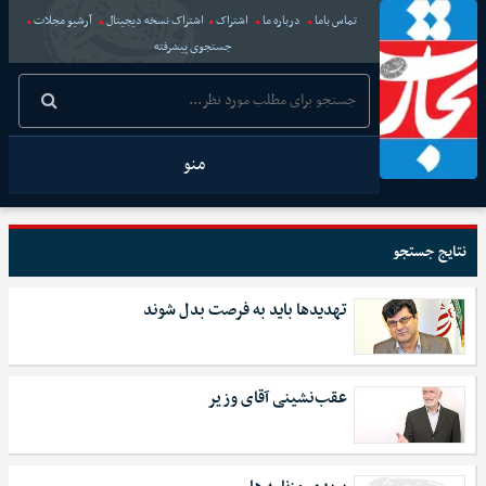
تماس باما
درباره ما
اشتراک
اشتراک نسخه دیجیتال
آرشیو مجلات
جستجوی پیشرفته
منو
نتایج جستجو
تهدیدها باید به فرصت بدل شوند
عقب‌نشینی آقای وزیر