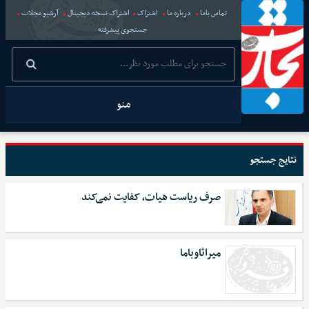
تماس باما
درباره ما
اشتراک
اشتراک نسخه دیجیتال
آرشیو مجلات
جستجوی پیشرفته
منو
نتایج جستجو
صرف ریاست هیات، کفایت نمی‌کند
میراثاوباما