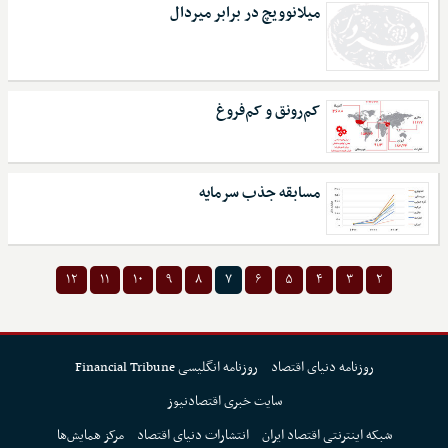
میلانوویچ در برابر میردال
کم‌رونق و کم‌فروغ
مسابقه جذب سرمایه
۱۲
۱۱
۱۰
۹
۸
۷
۶
۵
۴
۳
۲
روزنامه دنیای اقتصاد
روزنامه انگلیسی Financial Tribune
سایت خبری اقتصادنیوز
شبکه اینترنتی اقتصاد ایران
انتشارات دنیای اقتصاد
مرکز همایش‌ها