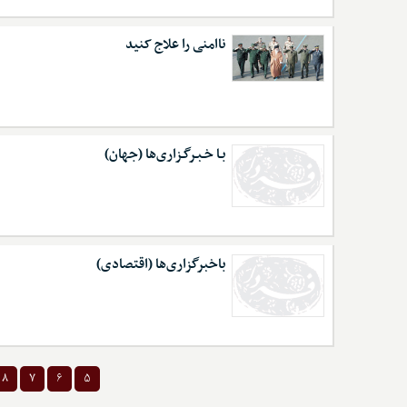
ناامنی را علاج کنید
بـا خـبـرگـزاری‌ها (جهان)
باخبرگزاری‌ها (اقتصادی)
۸
۷
۶
۵