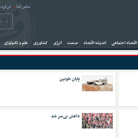
تماس باما
درباره م
قتصاد اجتماعی
اندیشه اقتصاد
صنعت
انرژی
کشاورزی
علم و تکنولوژی
پایان خونین
داعش بی‌سر شد