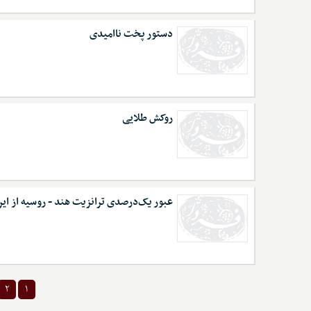
دستور پخت ناامیدی
روکش طلایی
عبور یک‌درصدی ترانزیت هند - روسیه از ایر
۲
۱