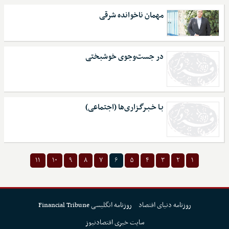
مهمان ناخوانده شرقی
در جست‌وجوی خوشبختی
بـا خـبـرگـزاری‌ها (اجتماعی)
۱۱
۱۰
۹
۸
۷
۶
۵
۴
۳
۲
۱
روزنامه دنیای اقتصاد
روزنامه انگلیسی Financial Tribune
سایت خبری اقتصادنیوز