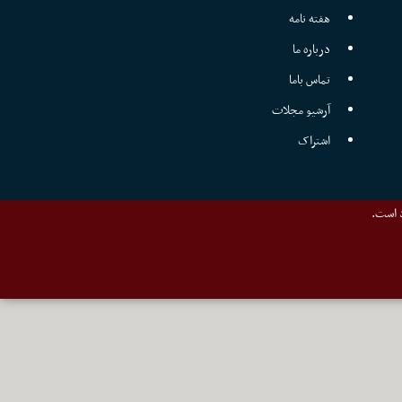
هفته نامه
درباره ما
تماس باما
آرشیو مجلات
اشتراک
د است.