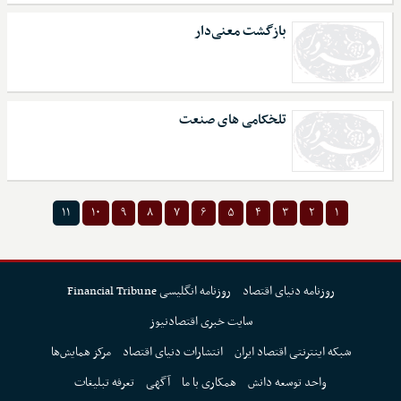
بازگشت معنی‌دار
تلخکامی های صنعت
۱۱
۱۰
۹
۸
۷
۶
۵
۴
۳
۲
۱
روزنامه دنیای اقتصاد
روزنامه انگلیسی Financial Tribune
سایت خبری اقتصادنیوز
شبکه اینترنتی اقتصاد ایران
انتشارات دنیای اقتصاد
مرکز همایش‌ها
واحد توسعه دانش
همکاری با ما
آگهی
تعرفه تبلیغات