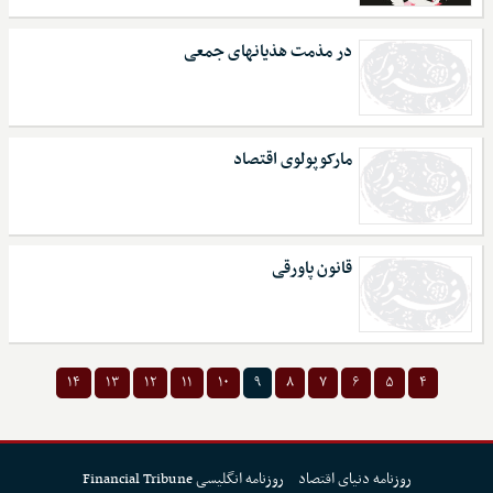
در مذمت هذیان‏های جمعی
مارکوپولوی اقتصاد
قانون پاورقی
۱۴
۱۳
۱۲
۱۱
۱۰
۹
۸
۷
۶
۵
۴
روزنامه دنیای اقتصاد
روزنامه انگلیسی Financial Tribune