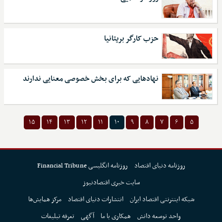
حزب کارگر بریتانیا
نهادهایی که برای بخش خصوصی معنایی ندارند
۱۵
۱۴
۱۳
۱۲
۱۱
۱۰
۹
۸
۷
۶
۵
روزنامه دنیای اقتصاد
روزنامه انگلیسی Financial Tribune
سایت خبری اقتصادنیوز
شبکه اینترنتی اقتصاد ایران
انتشارات دنیای اقتصاد
مرکز همایش‌ها
واحد توسعه دانش
همکاری با ما
آگهی
تعرفه تبلیغات