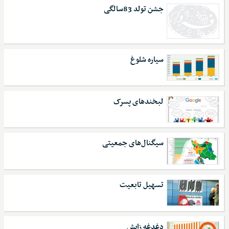
جشن تولد 83‌سالگی
سیاره شلوغ
لبخندهای پسرک
سیگنال‌های جمعیتی
تسهیل تابعیت
دغدغه زایش