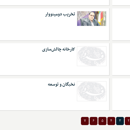
تخریب دومینووار
کارخانه چالش‌سازی
نخبگان و توسعه
۷
۶
۵
۴
۳
۲