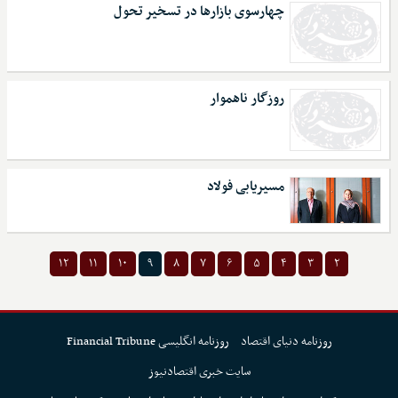
چهارسوی بازارها در تسخیر تحول
روزگار ناهموار
مسیریابی فولاد
۱۲
۱۱
۱۰
۹
۸
۷
۶
۵
۴
۳
۲
روزنامه دنیای اقتصاد
روزنامه انگلیسی Financial Tribune
سایت خبری اقتصادنیوز