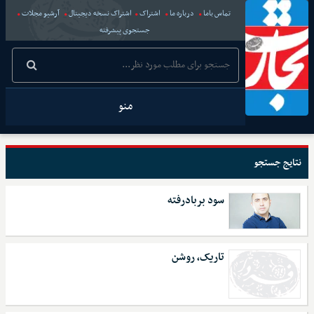
تماس باما
درباره ما
اشتراک
اشتراک نسخه دیجیتال
آرشیو مجلات
جستجوی پیشرفته
منو
نتایج جستجو
سود بربادرفته
تاریک، روشن