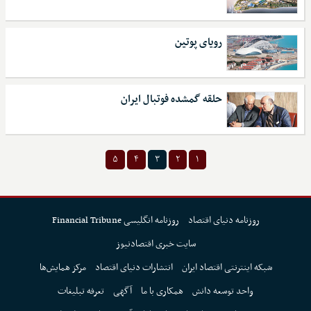
رویای پوتین
حلقه گمشده فوتبال ایران
۵
۴
۳
۲
۱
روزنامه دنیای اقتصاد
روزنامه انگلیسی Financial Tribune
سایت خبری اقتصادنیوز
شبکه اینترنتی اقتصاد ایران
انتشارات دنیای اقتصاد
مرکز همایش‌ها
واحد توسعه دانش
همکاری با ما
آگهی
تعرفه تبلیغات