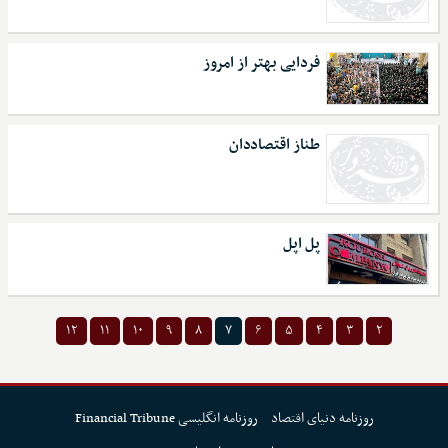
فردایی بهتر از امروز
طناز اقتصاددان
پل اپل
۱۲
۱۱
۱۰
۹
۸
۷
۶
۵
۴
۳
۲
روزنامه دنیای اقتصاد
روزنامه انگلیسی Financial Tribune