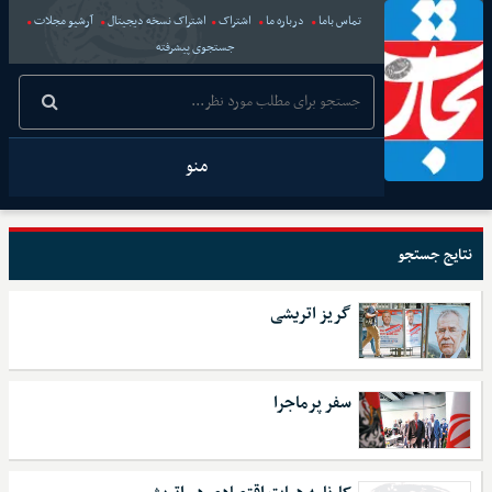
تماس باما
درباره ما
اشتراک
اشتراک نسخه دیجیتال
آرشیو مجلات
جستجوی پیشرفته
منو
نتایج جستجو
گریز اتریشی
سفر پرماجرا