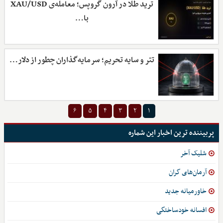
ترید طلا در آرون گروپس؛ معامله‌ی XAU/USD
با…
تتر و سایه تحریم؛ سرمایه‌گذاران چطور از دلار…
۶
۵
۴
۳
۲
۱
پربیننده ترین اخبار این شماره
شلیک آخر
آرمان‌های گران
خاورمیانه جدید
افسانه خودساختگی