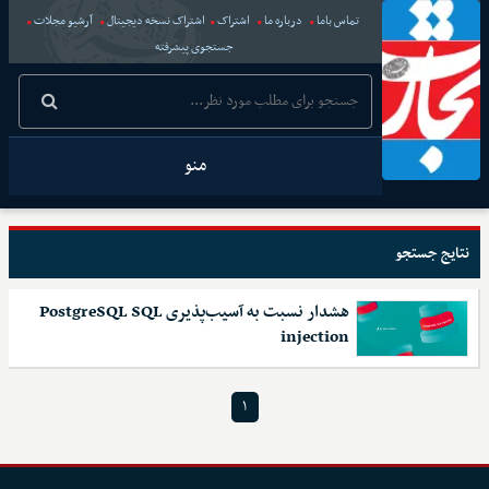
تماس باما
درباره ما
اشتراک
اشتراک نسخه دیجیتال
آرشیو مجلات
جستجوی پیشرفته
منو
نتایج جستجو
هشدار نسبت به آسیب‌پذیری PostgreSQL SQL
injection
۱