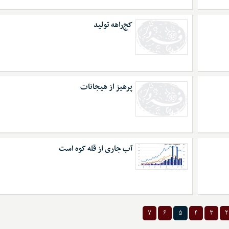
کج‌راهه تولید
پرهیز از هیجانات
آب جاری از قله‎‌ کوه است
۷
۶
۵
۴
۳
۲