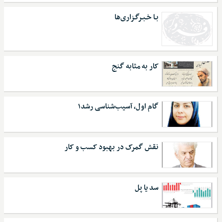
بـا خـبـرگـزاری‌ها
کار به مثابه گنج
گام اول، آسیب‌شناسی رشد۱
نقش گمرک در بهبود کسب و کار
سد یا پل