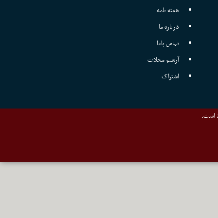
هفته نامه
درباره ما
تماس باما
آرشیو مجلات
اشتراک
د است.