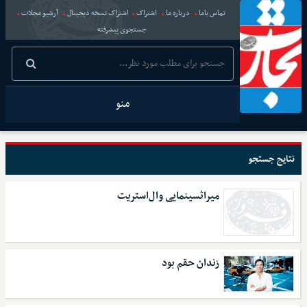
تماس باما
درباره ما
اشتراک
اشتراک نسخه دیجیتال
آرشیو مجلات
جستجوی پیشرفته
منو
نتایج جستجو
میراثسینمایی وال‌استریت
زندان حقم بود