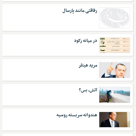
رفاقتی مانند پارسال
در میانه رکود
مرید هیتلر
آتش، بس؟
هندوانه سربسته روسیه