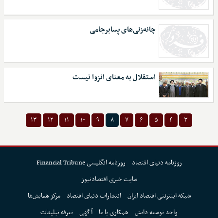
چانه‌زنی‌های پسابرجامی
استقلال به معنای انزوا نیست
۱۳
۱۲
۱۱
۱۰
۹
۸
۷
۶
۵
۴
۳
روزنامه دنیای اقتصاد
روزنامه انگلیسی Financial Tribune
سایت خبری اقتصادنیوز
شبکه اینترنتی اقتصاد ایران
انتشارات دنیای اقتصاد
مرکز همایش‌ها
واحد توسعه دانش
همکاری با ما
آگهی
تعرفه تبلیغات