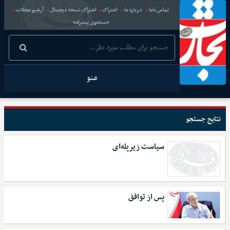
تماس باما
درباره ما
اشتراک
اشتراک نسخه دیجیتال
آرشیو مجلات
جستجوی پیشرفته
منو
نتایج جستجو
سیاست زیرپله‌ای
پس از توافق