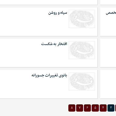
متخصص
سیاه و روشن
افتخار به شکست
بانوی تغییرات جسورانه
۸
۷
۶
۵
۴
۳