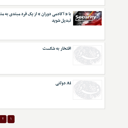
با « آکادمی دوران » از یک فرد مبتدی به 
تبدیل شوید
افتخار به شکست
Ai دولتی
۲
۱