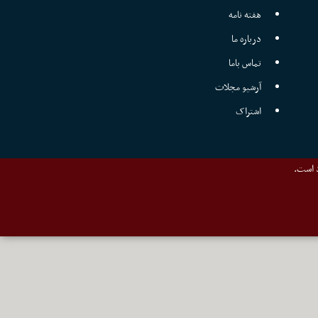
هفته نامه
درباره ما
تماس باما
آرشیو مجلات
اشتراک
د است.