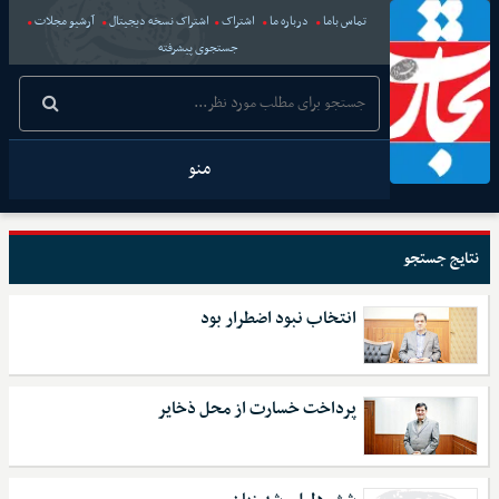
تماس باما
درباره ما
اشتراک
اشتراک نسخه دیجیتال
آرشیو مجلات
جستجوی پیشرفته
منو
نتایج جستجو
انتخاب نبود اضطرار بود
پرداخت خسارت از محل ذخایر