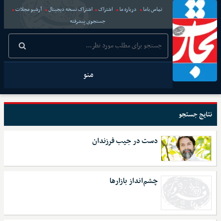
تماس باما
درباره ما
اشتراک
اشتراک نسخه دیجیتال
آرشیو مجلات
جستجوی پیشرفته
منو
نتایج جستجو
دست در جیب فرزندان
چشم‌انداز بازارها