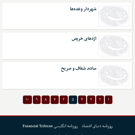
شهردار وعده‌ها
اژدهای حریص
ساده، شفاف و صریح
۱۰
۹
۸
۷
۶
۵
۴
۳
۲
۱
روزنامه دنیای اقتصاد
روزنامه انگلیسی Financial Tribune