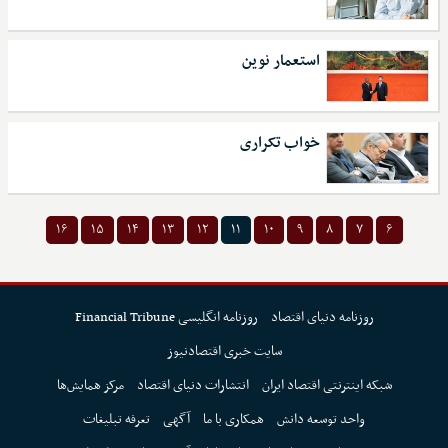
استعمار نوین
خواب تکراری
۱۶
۱۵
۱۴
۱۳
۱۲
۱۱
۱۰
۹
۸
۷
۶
روزنامه دنیای اقتصاد
روزنامه انگلیسی Financial Tribune
سایت خبری اقتصادنیوز
شبکه اینترنتی اقتصاد ایران
انتشارات دنیای اقتصاد
مرکز همایش‌ها
واحد توسعه دانش
همکاری با ما
آگهی
تعرفه تبلیغات