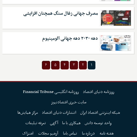
مصرف جهانی زغال سنگ همچنان افزایشی
دهه ۲۰۳۰ دهه جهانی آلومینیوم
۶
۵
۴
۳
۲
۱
روزنامه دنیای اقتصاد
روزنامه انگلیسی Financial Tribune
سایت خبری اقتصادنیوز
شبکه اینترنتی اقتصاد ایران
انتشارات دنیای اقتصاد
مرکز همایش‌ها
واحد توسعه دانش
همکاری با ما
آگهی
تعرفه تبلیغات
هفته نامه
درباره ما
تماس باما
آرشیو مجلات
اشتراک