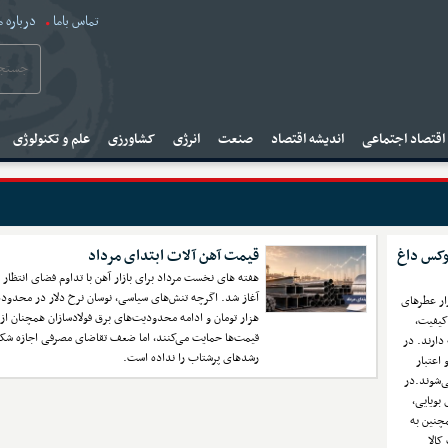
تماس باما
درباره م
قتصاد اجتماعی
اندیشه اقتصاد
صنعت
انرژی
کشاورزی
علم و تکنولوژی
لوکس داغ
قیمت آهن آلات ابتدای مرداد
هفته های نخست مرداد برای بازار آهن با تداوم فضای انتظار 
زار عطرهای
هزار تومان و ادامه محدودیت‌های برق فولادسازان همچنان از
کیفیت،
قیمت‌ها حمایت می‌کنند، اما ضعف تقاضای مصرفی اجازه شک
دارند. در
رشدهای پرشتاب را نداده است.
 اعتبار
ی‌شوند.در
 بویایی،
چنین به
کالا