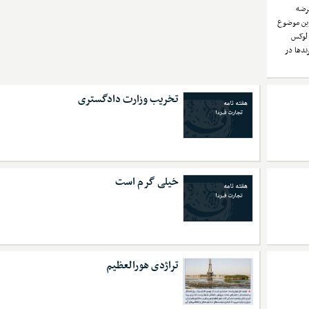
عرضه
این موضوع
 لوکس
ندها در
تخریب وزارت دادگستری
خیلی گرم است
تراژدی هورالعظیم