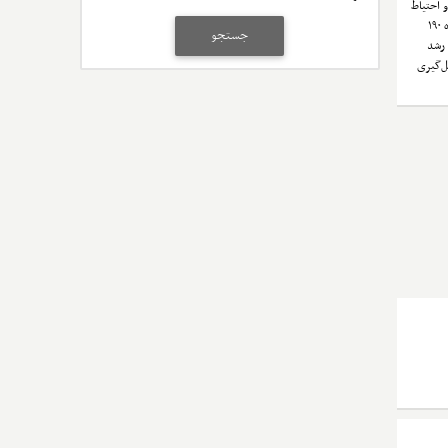
و احتیاط
آغاز شد. اگرچه تنش‌های سیاسی، نوسان نرخ دلار در محدوده ۱۹۰
جستجو
 رشد
ل‌گیری