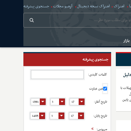
ا
اشتراک
اشتراک نسخه دیجیتال
آرشیو مجلات
جستجوی پیشرفته
بازار
جستجوی پیشرفته
خواست وام بعضی افراد رد می‌شود؟ ۸ دلیل
کلمات کلیدی:
یلات با
عین عبارت
ل
 پایین
تاریخ آغاز:
تاریخ پایان:
سرویس: