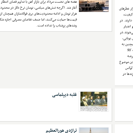
هفته های نخست مرداد برای بازار آهن با تداوم فضای انتظار 
زار عطرهای
هزار تومان و ادامه محدودیت‌های برق فولادسازان همچنان از
کیفیت،
قیمت‌ها حمایت می‌کنند، اما ضعف تقاضای مصرفی اجازه شک
دارند. در
رشدهای پرشتاب را نداده است.
 اعتبار
ی‌شوند.در
 بویایی،
چنین به
کالا
عرضه
این موضوع
 لوکس
ندها در
غلبه دیپلماسی
تراژدی هورالعظیم