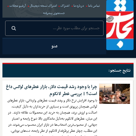
تماس باما
درباره ما
اشتراک
اشتراک نسخه دیجیتال
آرشیو مجلات
جستجوی پیشرفته
منو
نتایج جستجو:
چرا با وجود رشد قیمت دلار، بازار عطرهای لوکس داغ
است؟ | بررسی عطر لانکوم
با وجود افزایش نرخ دلار و رشد قیمت عطرهای وارداتی، بازار عطرهای
لوکس همچنان پررونق است و بسیاری از خریداران به دلیل کیفیت،
اصالت و ارزش برند، همچنان به خرید این محصولات علاقه دارند. در
این میان، عطرهای لانکوم به‌دلیل ماندگاری بالا، تنوع رایحه و اعتبار
جهانی، از محبوب‌ترین انتخاب‌ها در بازار ایران محسوب می‌شوند.در
این مطلب، چهار عطر پرطرفدار لانکوم از نظر رایحه، نت‌های بویایی،