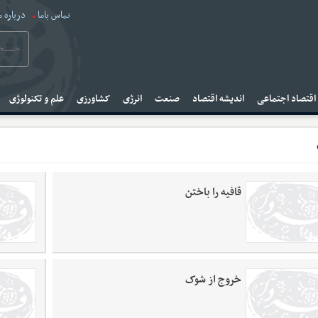
تماس باما
درباره م
قتصاد اجتماعی
اندیشه اقتصاد
صنعت
انرژی
کشاورزی
علم و تکنولوژی
قافیه را باختن
خروج از شوک