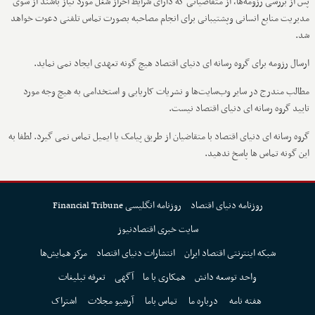
پس از بررسی رزومه‌ها، از متقاضیانی که دارای شرایط احراز شغل مورد نیاز باشند از سوی
مدیریت منابع انسانی وپشتیبانی برای انجام مصاحبه بصورت تماس تلفنی دعوت خواهد
شد.
ارسال رزومه برای گروه رسانه ای دنیای اقتصاد هیچ گونه تعهدی ایجاد نمی نماید.
مطالب مندرج در سایر وب‌سایت‌ها و نشریات کاریابی و استخدامی به هیچ وجه مورد
تایید گروه رسانه ای دنیای اقتصاد نیست.
گروه رسانه ای دنیای اقتصاد با متقاضیان از طریق پیامک یا ایمیل تماس نمی گیرد. لطفا به
این گونه تماس ها پاسخ ندهید.
روزنامه دنیای اقتصاد
روزنامه انگلیسی Financial Tribune
سایت خبری اقتصادنیوز
شبکه اینترنتی اقتصاد ایران
انتشارات دنیای اقتصاد
مرکز همایش‌ها
واحد توسعه دانش
همکاری با ما
آگهی
تعرفه تبلیغات
هفته نامه
درباره ما
تماس باما
آرشیو مجلات
اشتراک