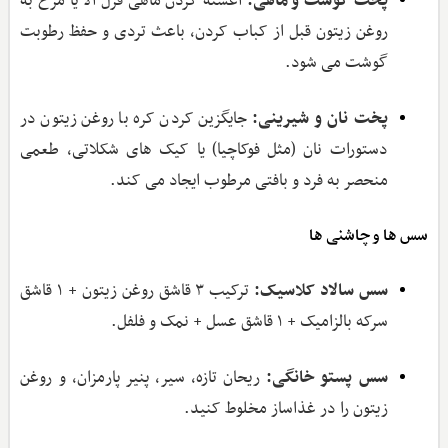
پخت گوشت و ماهی:
آغشته کردن ماهی قزل ‌آلا یا مرغ به
روغن زیتون قبل از کباب کردن، باعث تردی و حفظ رطوبت
گوشت می ‌شود.
پخت نان و شیرینی:
جایگزین کردن کره با روغن زیتون در
دستورات نان (مثل فوکاچیا) یا کیک‌ های شکلاتی، طعمی
منحصر به فرد و بافتی مرطوب ایجاد می ‌کند.
سس‌ ها و چاشنی ‌ها
سس سالاد کلاسیک:
ترکیب ۳ قاشق روغن زیتون + ۱ قاشق
سرکه بالزامیک + ۱ قاشق عسل + نمک و فلفل.
سس پستو خانگی:
ریحان تازه، سیر، پنیر پارمزان، و روغن
زیتون را در غذاساز مخلوط کنید.