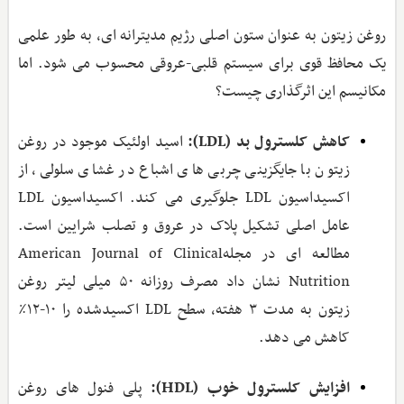
روغن زیتون به ‌عنوان ستون اصلی رژیم مدیترانه‌ ای، به‌‌ طور علمی
یک محافظ قوی برای سیستم قلبی-عروقی محسوب می شود. اما
مکانیسم این اثرگذاری چیست؟
کاهش کلسترول بد (
LDL
):
اسید اولئیک موجود در روغن
زیتون با جایگزینی چربی ‌های اشباع در غشای سلولی، از
اکسیداسیون LDL جلوگیری می‌ کند. اکسیداسیون LDL
عامل اصلی تشکیل پلاک در عروق و تصلب شرایین است.
مطالعه‌ ای در مجلهAmerican Journal of Clinical
Nutrition نشان داد مصرف روزانه ۵۰ میلی‌ لیتر روغن
زیتون به مدت ۳ هفته، سطح LDL اکسیدشده را ۱۰-۱۲٪
کاهش می ‌دهد.
افزایش کلسترول خوب (
HDL
):
پلی ‌فنول ‌های روغن