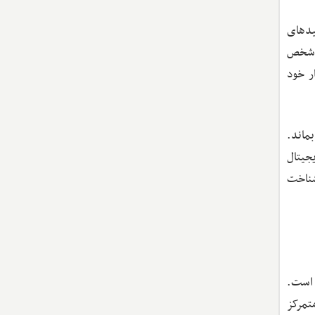
یدهای
مانی (Custodial) که در آن یک شخص
 در اختیار خود
ماند.
جیتال
ست. شناخت
 است.
تمرکز