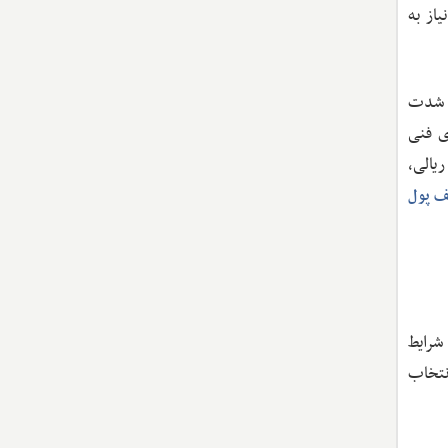
از به
ه شدت
ی فنی
یالی،
ف پول
شرایط
انتخاب