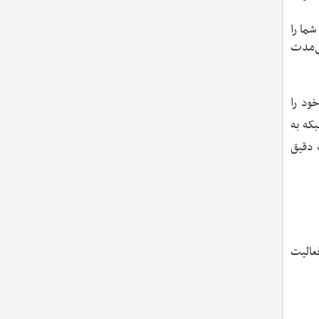
ما را
ی‌مدت
ود را
بکه به
ک دقیق
عالیت