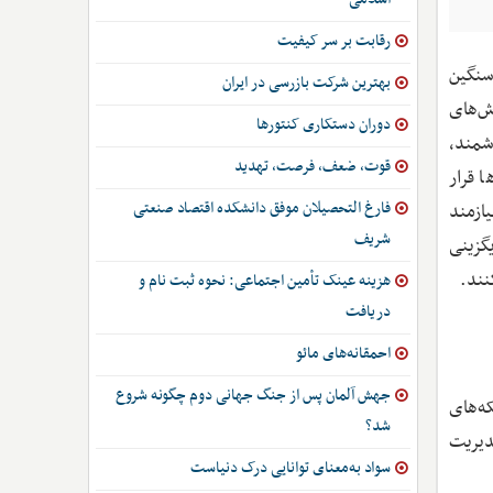
رقابت بر سر کیفیت
 سنگین
بهترین شرکت بازرسی در ایران
ش‌های
دوران دستکاری کنتورها
شمند،
قوت، ضعف، فرصت، تهدید
 قرار
فارغ التحصیلان موفق دانشکده اقتصاد صنعتی
ازمند
شریف
یگزینی
نند.
هزینه عینک تأمین اجتماعی: نحوه ثبت نام و
دریافت
احمقانه‌های مائو
جهش آلمان پس از جنگ جهانی دوم چگونه شروع
که‌های
شد؟
دیریت
سواد به‌معنای توانایی درک دنیاست