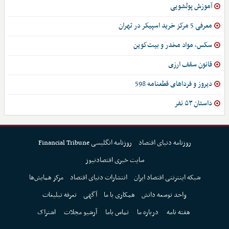
آموزش پولشویی
معرفی 5 مرکز خرید اسپیکر در تهران
سکس، مواد مخدر و بیت‌کوین
قانون سقف ارزی
دیروز و فرداهای قطعنامه 598
داستان ۵۳ نفر
روزنامه دنیای اقتصاد
روزنامه انگلیسی Financial Tribune
سایت خبری اقتصادنیوز
شبکه اینترنتی اقتصاد ایران
انتشارات دنیای اقتصاد
مرکز همایش‌ها
واحد توسعه دانش
همکاری با ما
آگهی
تعرفه تبلیغات
هفته نامه
درباره ما
تماس باما
آرشیو مجلات
اشتراک