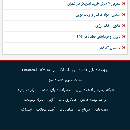
معرفی 5 مرکز خرید اسپیکر در تهران
سکس، مواد مخدر و بیت‌کوین
قانون سقف ارزی
دیروز و فرداهای قطعنامه 598
داستان ۵۳ نفر
روزنامه دنیای اقتصاد
روزنامه انگلیسی Financial Tribune
سایت خبری اقتصادنیوز
شبکه اینترنتی اقتصاد ایران
انتشارات دنیای اقتصاد
مرکز همایش‌ها
واحد توسعه دانش
همکاری با ما
آگهی
تعرفه تبلیغات
هفته نامه
درباره ما
تماس باما
آرشیو مجلات
اشتراک