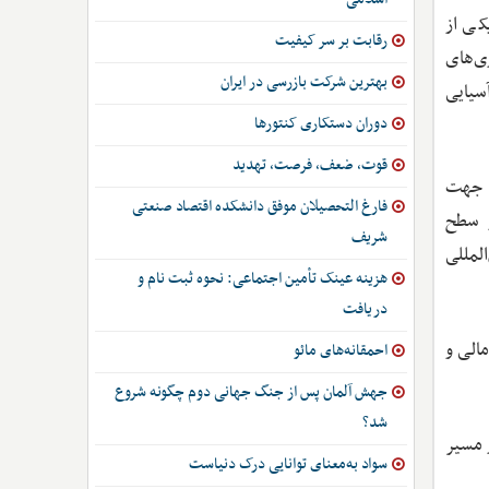
کی از
رقابت بر سر کیفیت
ی‌های
بهترین شرکت بازرسی در ایران
سیایی
دوران دستکاری کنتورها
قوت، ضعف، فرصت، تهدید
ر جهت
فارغ التحصیلان موفق دانشکده اقتصاد صنعتی
ر سطح
شریف
لمللی
هزینه عینک تأمین اجتماعی: نحوه ثبت نام و
دریافت
الی و
احمقانه‌های مائو
جهش آلمان پس از جنگ جهانی دوم چگونه شروع
شد؟
ر مسیر
سواد به‌معنای توانایی درک دنیاست